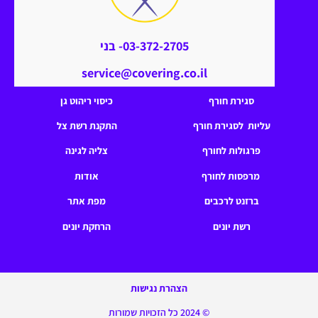
03-372-2705- בני
service@covering.co.il
סגירת חורף
כיסוי ריהוט גן
עליות לסגירת חורף
התקנת רשת צל
פרגולות לחורף
צליה לגינה
מרפסות לחורף
אודות
ברזנט לרכבים
מפת אתר
רשת יונים
הרחקת יונים
הצהרת נגישות
© 2024 כל הזכויות שמורות